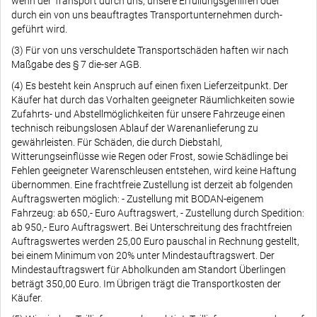
wenn der Transport durch uns, unsere Erfüllungsgehilfen oder
durch ein von uns beauftragtes Transportunternehmen durch-
geführt wird.
(3) Für von uns verschuldete Transportschäden haften wir nach
Maßgabe des § 7 die-ser AGB.
(4) Es besteht kein Anspruch auf einen fixen Lieferzeitpunkt. Der
Käufer hat durch das Vorhalten geeigneter Räumlichkeiten sowie
Zufahrts- und Abstellmöglichkeiten für unsere Fahrzeuge einen
technisch reibungslosen Ablauf der Warenanlieferung zu
gewährleisten. Für Schäden, die durch Diebstahl,
Witterungseinflüsse wie Regen oder Frost, sowie Schädlinge bei
Fehlen geeigneter Warenschleusen entstehen, wird keine Haftung
übernommen. Eine frachtfreie Zustellung ist derzeit ab folgenden
Auftragswerten möglich: - Zustellung mit BODAN-eigenem
Fahrzeug: ab 650,- Euro Auftragswert, - Zustellung durch Spedition:
ab 950,- Euro Auftragswert. Bei Unterschreitung des frachtfreien
Auftragswertes werden 25,00 Euro pauschal in Rechnung gestellt,
bei einem Minimum von 20% unter Mindestauftragswert. Der
Mindestauftragswert für Abholkunden am Standort Überlingen
beträgt 350,00 Euro. Im Übrigen trägt die Transportkosten der
Käufer.