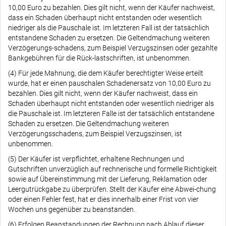
10,00 Euro zu bezahlen. Dies gilt nicht, wenn der Käufer nachweist,
dass ein Schaden überhaupt nicht entstanden oder wesentlich
niedriger als die Pauschale ist. Im letzteren Fall ist der tatsächlich
entstandene Schaden zu ersetzen. Die Geltendmachung weiteren
Verzögerungs-schadens, zum Beispiel Verzugszinsen oder gezahlte
Bankgebühren für die Rück-lastschriften, ist unbenommen.
(4) Für jede Mahnung, die dem Käufer berechtigter Weise erteilt
wurde, hat er einen pauschalen Schadenersatz von 10,00 Euro zu
bezahlen. Dies gilt nicht, wenn der Käufer nachweist, dass ein
Schaden überhaupt nicht entstanden oder wesentlich niedriger als
die Pauschale ist. Im letzteren Falle ist der tatsächlich entstandene
Schaden zu ersetzen. Die Geltendmachung weiteren
Verzögerungsschadens, zum Beispiel Verzugszinsen, ist
unbenommen.
(5) Der Käufer ist verpflichtet, erhaltene Rechnungen und
Gutschriften unverzüglich auf rechnerische und formelle Richtigkeit
sowie auf Übereinstimmung mit der Lieferung, Reklamation oder
Leergutrückgabe zu überprüfen. Stellt der Käufer eine Abwei-chung
oder einen Fehler fest, hat er dies innerhalb einer Frist von vier
Wochen uns gegenüber zu beanstanden.
(6) Erfolgen Beanstandungen der Rechnung nach Ablauf dieser