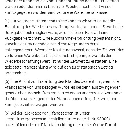
Seite oder unabhän-gig vom Transport durch den Käufer zerstört
werden oder die innerhalb von vier Wochen noch nicht wieder
zurückgegeben wurden, sind verlorene Warenbehält-nisse.
(4) Für verlorene Warenbehältnisse können wir vom Käufer die
Erstattung des Wieder-beschaffungswertes verlangen. Soweit eine
Rückgabe noch möglich wäre, wird in diesem Falle auf eine
Rückgabe verzichtet. Eine Rücknahmeverpflichtung besteht nicht,
soweit nicht zwingende gesetzliche Regelungen dem
entgegenstehen. Wenn der Käufer nachweist, dass der Zeitwert des
verlorenen Warenbehältnisses erheblich geringer war als der
Wiederbeschaffungswert, ist nur der Zeitwert zu erstatten. Eine
geleistete Pfandzahlung wird auf den zu erstattenden Betrag
angerechnet.
(5) Eine Pflicht zur Erstattung des Pfandes besteht nur, wenn die
Pfandsache von uns bezogen wurde, es sei denn aus zwingenden
gesetzlichen Vorschriften ergibt sich etwas anderes. Die Annahme
darüber hinaus eingereichter Pfandsachen erfolgt frei-willig und
kann jederzeit verweigert werden.
(6) Bei der Rückgabe von Pfandsachen ist unser
Leergutrückgabeschein (bestellbar unter der Art.-Nr. 98000)
auszufüllen oder die Pfandanmeldung über unser Online-Portal