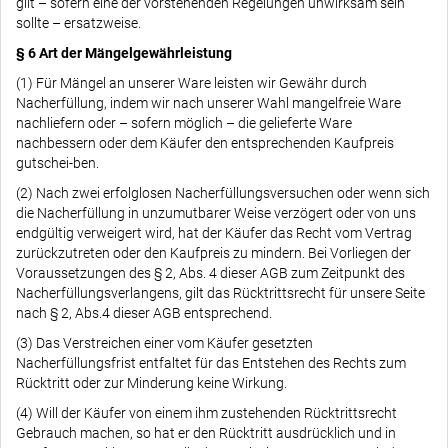
gilt – sofern eine der vorstehenden Regelungen unwirksam sein
sollte – ersatzweise.
§ 6 Art der Mängelgewährleistung
(1) Für Mängel an unserer Ware leisten wir Gewähr durch
Nacherfüllung, indem wir nach unserer Wahl mangelfreie Ware
nachliefern oder – sofern möglich – die gelieferte Ware
nachbessern oder dem Käufer den entsprechenden Kaufpreis
gutschei-ben.
(2) Nach zwei erfolglosen Nacherfüllungsversuchen oder wenn sich
die Nacherfüllung in unzumutbarer Weise verzögert oder von uns
endgültig verweigert wird, hat der Käufer das Recht vom Vertrag
zurückzutreten oder den Kaufpreis zu mindern. Bei Vorliegen der
Voraussetzungen des § 2, Abs. 4 dieser AGB zum Zeitpunkt des
Nacherfüllungsverlangens, gilt das Rücktrittsrecht für unsere Seite
nach § 2, Abs.4 dieser AGB entsprechend.
(3) Das Verstreichen einer vom Käufer gesetzten
Nacherfüllungsfrist entfaltet für das Entstehen des Rechts zum
Rücktritt oder zur Minderung keine Wirkung.
(4) Will der Käufer von einem ihm zustehenden Rücktrittsrecht
Gebrauch machen, so hat er den Rücktritt ausdrücklich und in